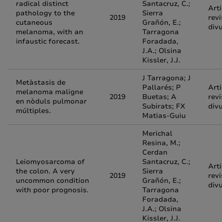
radical distinct
Santacruz, C.;
Arti
pathology to the
Sierra
2019
revi
cutaneous
Grañón, E.;
div
melanoma, with an
Tarragona
infaustic forecast.
Foradada,
J.A.; Olsina
Kissler, J.J.
J Tarragona; J
Metàstasis de
Pallarés; P
Arti
melanoma maligne
2019
Buetas; A
revi
en nòduls pulmonar
Subirats; FX
div
múltiples.
Matias-Guiu
Merichal
Resina, M.;
Cerdan
Leiomyosarcoma of
Santacruz, C.;
Arti
the colon. A very
Sierra
2019
revi
uncommon condition
Grañón, E.;
div
with poor prognosis.
Tarragona
Foradada,
J.A.; Olsina
Kissler, J.J.