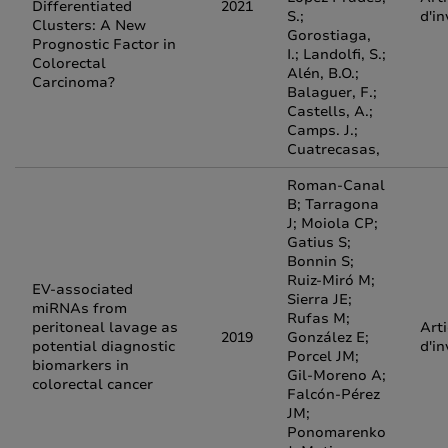
Differentiated
2021
S.;
d'in
Clusters: A New
Gorostiaga,
Prognostic Factor in
I.; Landolfi, S.;
Colorectal
Alén, B.O.;
Carcinoma?
Balaguer, F.;
Castells, A.;
Camps. J.;
Cuatrecasas,
Roman-Canal
B; Tarragona
J; Moiola CP;
Gatius S;
Bonnin S;
Ruiz-Miró M;
EV-associated
Sierra JE;
miRNAs from
Rufas M;
peritoneal lavage as
Arti
2019
González E;
potential diagnostic
d'in
Porcel JM;
biomarkers in
Gil-Moreno A;
colorectal cancer
Falcón-Pérez
JM;
Ponomarenko