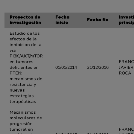
Proyectos de
Fecha
Invest
Fecha fin
investigación
inicio
princi
Estudio de los
efectos de la
inhibición de la
via
PI3K/AKT/mTOR
en tumores
FRANC
deficientes en
01/01/2014
31/12/2016
JAVIER
PTEN:
ROCA
mecanismos de
resistencia y
nuevas
estrategias
terapéuticas
Mecanismos
moleculares de
progresión
tumoral en
FRANC