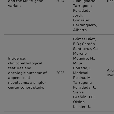
and the MEFV gene
2024
Juan Ignacio;
Res
variant
Tarragona
Foradada,
Jordi;
González
Barranquero,
Alberto
Gómez Báez,
F.D.; Cerdán
Santacruz, C.;
Moreno
Incidence,
Muguiro, N.;
clinicopathological
Milla
features and
Collado, L.;
Arti
oncologic outcome of
2023
Merichal
d'in
appendiceal
Resina, M.;
neoplasms: a single-
Tarragona
center cohort study.
Foradada, J.;
Sierra
Grañón, J.E.;
Olsina
Kissler, J.J.