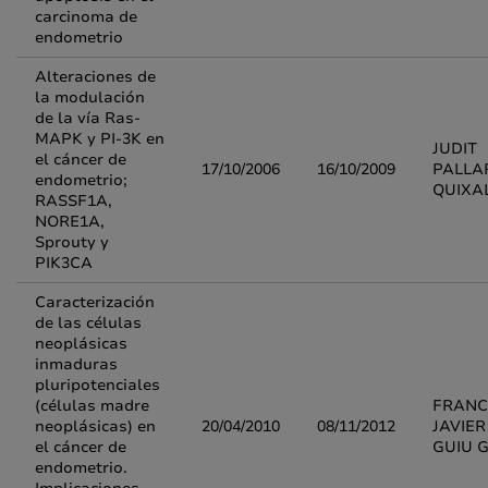
carcinoma de
endometrio
Alteraciones de
la modulación
de la vía Ras-
MAPK y PI-3K en
JUDIT
el cáncer de
17/10/2006
16/10/2009
PALLA
endometrio;
QUIXA
RASSF1A,
NORE1A,
Sprouty y
PIK3CA
Caracterización
de las células
neoplásicas
inmaduras
pluripotenciales
(células madre
FRANC
neoplásicas) en
20/04/2010
08/11/2012
JAVIER
el cáncer de
GUIU 
endometrio.