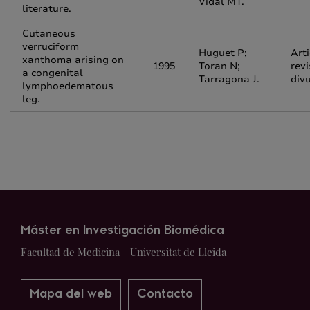
Vidal MT.
literature.
Cutaneous
verruciform
Huguet P;
Arti
xanthoma arising on
1995
Toran N;
revi
a congenital
Tarragona J.
div
lymphoedematous
leg.
Máster en Investigación Biomédica
Facultad de Medicina - Universitat de Lleida
Mapa del web
Contacto