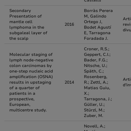
Castells
Secondary
Borràs Perera
Presentation of
M, Galindo
Arti
mantle cell
Ortego J,
2016
revi
lymphoma in the
Bodet Agustí
div
subgaleal layer of
E, Tarragona
the scalp
Foradada J.
Croner, R.S.;
Molecular staging of
Geppert, C.I.;
lymph node-negative
Bader, F.G.;
colon carcinomas by
Nitsche, U.;
one-step nucleic acid
Späth, C.;
amplification (OSNA)
Rosenberg,
Arti
results in upstaging
2014
R.; Zettl, A.;
d'in
of a quarter of
Matias Guiu,
patients in a
X.;
prospective,
Tarragona, J.;
European,
Güller, U.;
multicentre study.
Stürzl, M.;
Zuber, M.
Novell, A.;