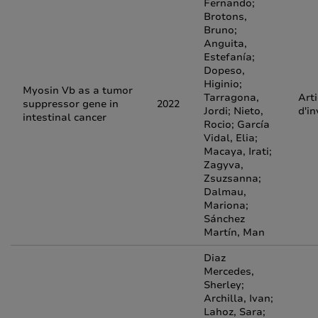
Fernando;
Brotons,
Bruno;
Anguita,
Estefanía;
Dopeso,
Higinio;
Myosin Vb as a tumor
Tarragona,
Arti
suppressor gene in
2022
Jordi; Nieto,
d'in
intestinal cancer
Rocio; García
Vidal, Elia;
Macaya, Irati;
Zagyva,
Zsuzsanna;
Dalmau,
Mariona;
Sánchez
Martín, Man
Diaz
Mercedes,
Sherley;
Archilla, Ivan;
Lahoz, Sara;