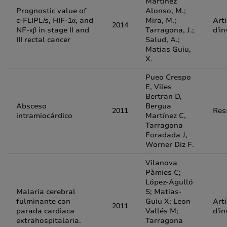
Martínez
Prognostic value of
Alonso, M.;
c-FLIPL/s, HIF-1α, and
Mira, M.;
Arti
2014
NF-κβ in stage II and
Tarragona, J.;
d'in
III rectal cancer
Salud, A.;
Matias Guiu,
X.
Pueo Crespo
E, Viles
Bertran D,
Absceso
Bergua
2011
Res
intramiocárdico
Martínez C,
Tarragona
Foradada J,
Worner Diz F.
Vilanova
Pàmies C;
López-Agulló
Malaria cerebral
S; Matias-
fulminante con
Guiu X; Leon
Arti
2011
parada cardiaca
Vallés M;
d'in
extrahospitalaria.
Tarragona