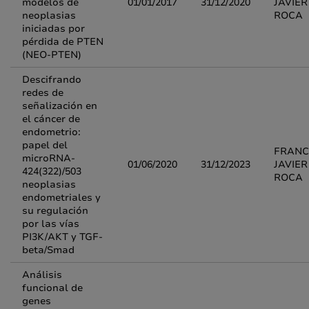
modelos de
01/01/2017
31/12/2020
JAVIER
neoplasias
ROCA
iniciadas por
pérdida de PTEN
(NEO-PTEN)
Descifrando
redes de
señalización en
el cáncer de
endometrio:
papel del
FRANC
microRNA-
01/06/2020
31/12/2023
JAVIER
424(322)/503
ROCA
neoplasias
endometriales y
su regulación
por las vías
PI3K/AKT y TGF-
beta/Smad
Análisis
funcional de
genes