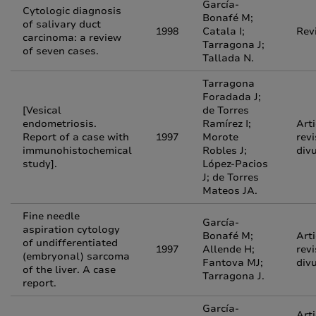
García-
Cytologic diagnosis
Bonafé M;
of salivary duct
1998
Catala I;
Rev
carcinoma: a review
Tarragona J;
of seven cases.
Tallada N.
Tarragona
Foradada J;
[Vesical
de Torres
endometriosis.
Ramírez I;
Arti
Report of a case with
1997
Morote
revi
immunohistochemical
Robles J;
div
study].
López-Pacios
J; de Torres
Mateos JA.
Fine needle
García-
aspiration cytology
Bonafé M;
Arti
of undifferentiated
1997
Allende H;
revi
(embryonal) sarcoma
Fantova MJ;
div
of the liver. A case
Tarragona J.
report.
García-
Arti