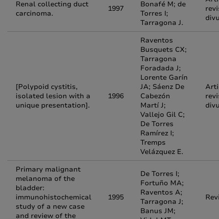
Renal collecting duct
Bonafé M; de
1997
revi
carcinoma.
Torres I;
div
Tarragona J.
Raventos
Busquets CX;
Tarragona
Foradada J;
Lorente Garín
[Polypoid cystitis,
JA; Sáenz De
Arti
isolated lesion with a
1996
Cabezón
revi
unique presentation].
Martí J;
div
Vallejo Gil C;
De Torres
Ramírez I;
Tremps
Velázquez E.
Primary malignant
De Torres I;
melanoma of the
Fortuño MA;
bladder:
Raventos A;
immunohistochemical
1995
Rev
Tarragona J;
study of a new case
Banus JM;
and review of the