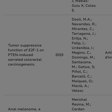
J; Matias-
Guiu X; Colas
E.
Dosil, M.A.;
Navaridas, R.;
Mirantes, C.;
Tarragona, J.;
Eritja, N.;
Felip, I.;
Tumor suppressive
Urdanibia, I.;
function of E2F-1 on
Megino, C.;
Arti
PTEN-induced
2019
Domingo, M.;
d'in
serrated colorectal
Santacana,
carcinogenesis.
M.; Gatius, S;
Piñol, C.;
Barceló, C.;
Maiques, O.;
Macià, A.;
Velasc
Merichal
Resina, M.;
Anal melanoma, a
Cerdan