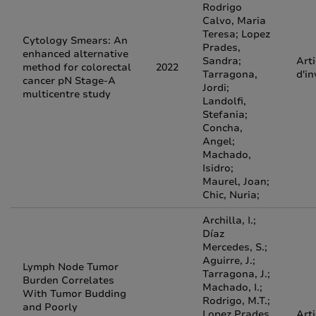
Rodrigo
Calvo, Maria
Teresa; Lopez
Cytology Smears: An
Prades,
enhanced alternative
Sandra;
Arti
method for colorectal
2022
Tarragona,
d'in
cancer pN Stage-A
Jordi;
multicentre study
Landolfi,
Stefania;
Concha,
Angel;
Machado,
Isidro;
Maurel, Joan;
Chic, Nuria;
Archilla, I.;
Díaz
Mercedes, S.;
Aguirre, J.;
Lymph Node Tumor
Tarragona, J.;
Burden Correlates
Machado, I.;
With Tumor Budding
Rodrigo, M.T.;
and Poorly
Lopez Prades,
Arti