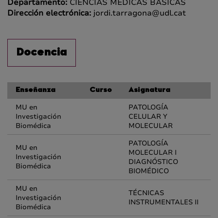
Departamento:
CIENCIAS MÉDICAS BÁSICAS
Dirección electrónica:
jordi.tarragona@udl.cat
Docencia
Enseñanza
Curso
Asignatura
MU en
PATOLOGÍA
Investigación
CELULAR Y
Biomédica
MOLECULAR
PATOLOGÍA
MU en
MOLECULAR I
Investigación
DIAGNÓSTICO
Biomédica
BIOMÉDICO
MU en
TÉCNICAS
Investigación
INSTRUMENTALES II
Biomédica