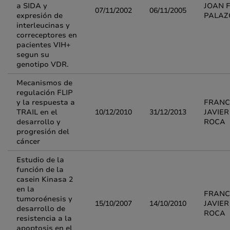
a SIDA y
JOAN F
07/11/2002
06/11/2005
expresión de
PALAZ
interleucinas y
correceptores en
pacientes VIH+
segun su
genotipo VDR.
Mecanismos de
regulación FLIP
y la respuesta a
FRANC
TRAIL en el
10/12/2010
31/12/2013
JAVIER
desarrollo y
ROCA
progresión del
cáncer
Estudio de la
función de la
casein Kinasa 2
en la
FRANC
tumoroénesis y
15/10/2007
14/10/2010
JAVIER
desarrollo de
ROCA
resistencia a la
apoptosis en el