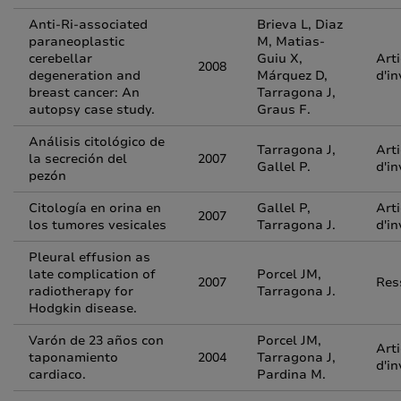
Anti-Ri-associated
Brieva L, Diaz
paraneoplastic
M, Matias-
cerebellar
Guiu X,
Arti
2008
degeneration and
Márquez D,
d'in
breast cancer: An
Tarragona J,
autopsy case study.
Graus F.
Análisis citológico de
Tarragona J,
Arti
la secreción del
2007
Gallel P.
d'in
pezón
Citología en orina en
Gallel P,
Arti
2007
los tumores vesicales
Tarragona J.
d'in
Pleural effusion as
late complication of
Porcel JM,
2007
Res
radiotherapy for
Tarragona J.
Hodgkin disease.
Varón de 23 años con
Porcel JM,
Arti
taponamiento
2004
Tarragona J,
d'in
cardiaco.
Pardina M.