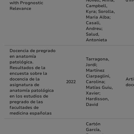
Novell, Anna;
d'in
with Prognostic
Campbell,
Relevance
Kyra; Sorolla,
Maria Alba;
Casali,
Andreu;
Salud,
Antonieta
Docencia de pregrado
en anatomía
Tarragona,
patológica.
Jordi;
Resultados de la
Martínez
encuesta sobre la
Ciarpaglini,
docencia de la
Arti
2022
Carolina;
asignatura de
doc
Matías Guiu,
anatomía patológica
Xavier;
en los estudios de
Hardisson,
pregrado de las
David
facultades de
medicina españolas
Cartón
García,