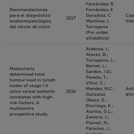
Fernández; R
Recomendaciones
Fernández; E
para el diagnóstico
González; C
Cap
2017
anatomopatológico
Martínez; J,
llib
del cáncer de colon
Tarragona
(Por orden
alfabético)
Aldecoa, I.;
Atares, B.;
Tarragona, J.;
Bernet, L.;
Molecularly
Sardon, J.D.;
determined total
Pereda, T.;
tumour load in lymph
Villar, C.;
nodes of stage I-II
Mendez, M.C.;
Arti
colon cancer patients
2016
Gonzalez
d'in
correlates with high-
Obeso, E.;
risk factors. A
Elorriaga, K.;
multicentre
Alonso, G.L.;
prospective study.
Zamora, J.;
Planell, N.;
Palacios, J.;