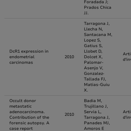
Foradada J;
Prados Chica
JJ.
Tarragona J,
Llecha N,
Santacana M,
Lopez S,
Gatius S,
DcR1 expression in
Llobet D,
Arti
endometrial
2010
Dolcet X,
d'in
carcinomas
Palomar-
Asenjo V,
Gonzalez-
Tallada FJ,
Matias-Guiu
X.
Occult donor
Badia M,
metastatic
Trujillano J,
adenocarcinoma.
Servia L,
Arti
2010
Contribution of the
Tarragona J,
d'in
forensic autopsy. A
Panades MJ,
case report
Amoros E