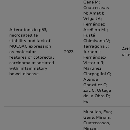
Gené M;
Cuatrecasas
M; Amat I;
Veiga JA;
Fernández
Alterations in p53,
Aceñero MJ;
microsatellite
Fusté
stability and lack of
Chimisana V;
MUC5AC expression
Tarragona J;
Arti
as molecular
2023
Jurado I;
d'in
features of colorectal
Fernández-
carcinoma associated
Victoria R;
with inflammatory
Martínez
bowel disease.
Ciarpaglini C;
Alenda
González C;
Zac C; Ortega
de la Obra P;
Fe
Musulen, Eva;
Gené, Míriam;
Cuatrecasas,
Míriam;