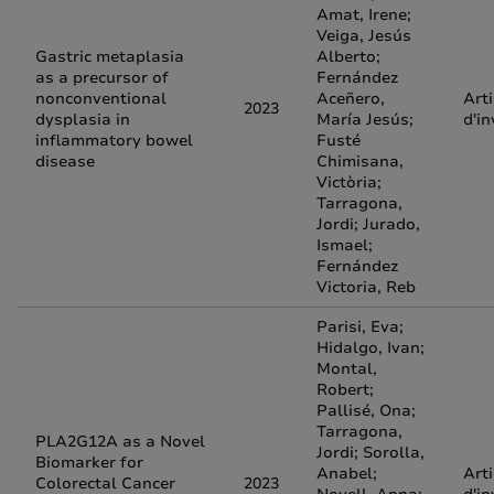
Amat, Irene;
Veiga, Jesús
Gastric metaplasia
Alberto;
as a precursor of
Fernández
nonconventional
Aceñero,
Arti
2023
dysplasia in
María Jesús;
d'in
inflammatory bowel
Fusté
disease
Chimisana,
Victòria;
Tarragona,
Jordi; Jurado,
Ismael;
Fernández
Victoria, Reb
Parisi, Eva;
Hidalgo, Ivan;
Montal,
Robert;
Pallisé, Ona;
Tarragona,
PLA2G12A as a Novel
Jordi; Sorolla,
Biomarker for
Anabel;
Arti
Colorectal Cancer
2023