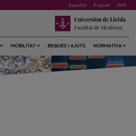
Español
English
Wifi
Universitat de Lleida
Facultat de Medicina
BEQUES I AJUTS
S
MOBILITAT
NORMATIVA