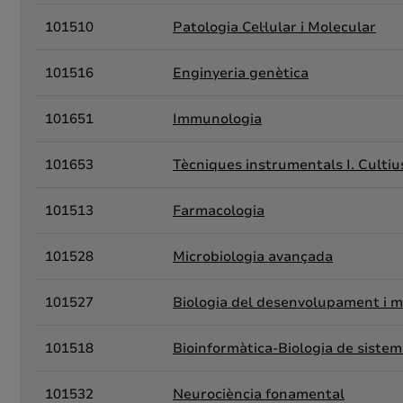
101510
Patologia Cel·lular i Molecular
101516
Enginyeria genètica
101651
Immunologia
101653
Tècniques instrumentals I. Cultius
101513
Farmacologia
101528
Microbiologia avançada
101527
Biologia del desenvolupament i m
101518
Bioinformàtica-Biologia de siste
101532
Neurociència fonamental