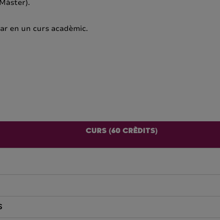
 Màster).
zar en un curs acadèmic.
CURS (60 CRÈDITS)
S