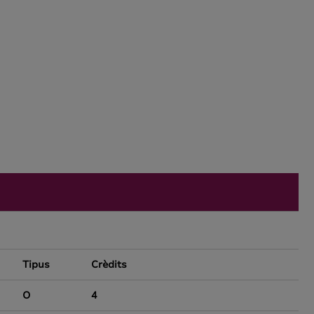
Tipus
Crèdits
O
4