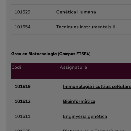
101529
Genètica Humana
101654
Tècniques instrumentals II
Grau en Biotecnologia (Campus ETSEA)
Codi
Assignatura
101619
Immunologia i cultius cel·lular
101612
Bioinformàtica
101611
Enginyeria genètica