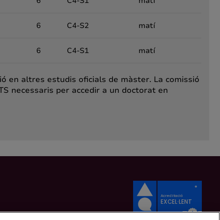
6
C4-S1
matí
6
C4-S2
matí
6
C4-S1
matí
 en altres estudis oficials de màster. La comissió
TS necessaris per accedir a un doctorat en