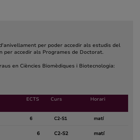
d'anivellament per poder accedir als estudis del
n per accedir als Programes de Doctorat.
raus en Ciències Biomèdiques i Biotecnologia:
ECTS
Curs
Horari
6
C2-S1
matí
6
C2-S2
matí