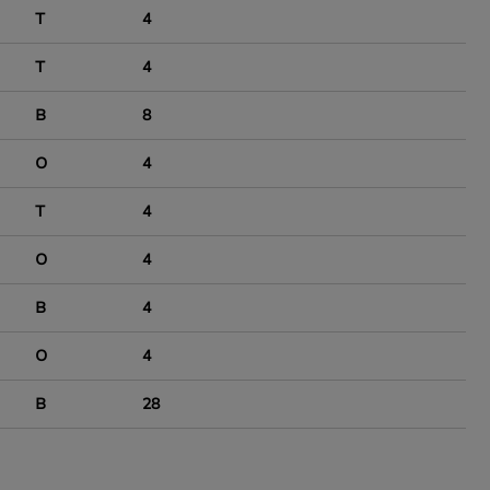
T
4
T
4
B
8
O
4
T
4
O
4
B
4
O
4
B
28