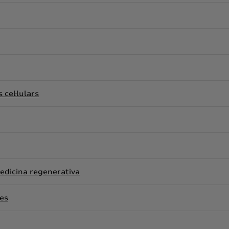
 cel·lulars
edicina regenerativa
mes